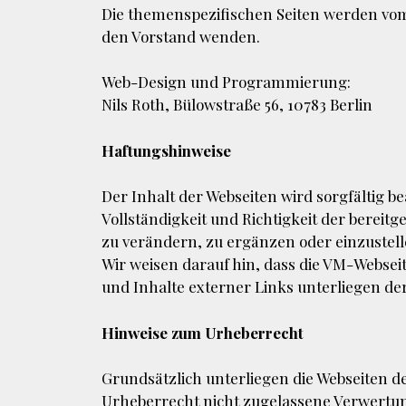
Die themenspezifischen Seiten werden vom
den Vorstand wenden.
Web-Design und Programmierung:
Nils Roth, Bülowstraße 56, 10783 Berlin
Haftungshinweise
Der Inhalt der Webseiten wird sorgfältig b
Vollständigkeit und Richtigkeit der berei
zu verändern, zu ergänzen oder einzustell
Wir weisen darauf hin, dass die VM-Websei
und Inhalte externer Links unterliegen d
Hinweise zum Urheberrecht
Grundsätzlich unterliegen die Webseiten 
Urheberrecht nicht zugelassene Verwertun