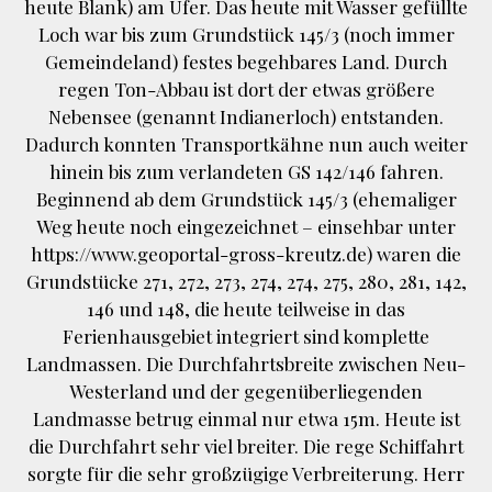
heute Blank) am Ufer. Das heute mit Wasser gefüllte
Loch war bis zum Grundstück 145/3 (noch immer
Gemeindeland) festes begehbares Land. Durch
regen Ton-Abbau ist dort der etwas größere
Nebensee (genannt Indianerloch) entstanden.
Dadurch konnten Transportkähne nun auch weiter
hinein bis zum verlandeten GS 142/146 fahren.
Beginnend ab dem Grundstück 145/3 (ehemaliger
Weg heute noch eingezeichnet – einsehbar unter
https://www.geoportal-gross-kreutz.de) waren die
Grundstücke 271, 272, 273, 274, 274, 275, 280, 281, 142,
146 und 148, die heute teilweise in das
Ferienhausgebiet integriert sind komplette
Landmassen. Die Durchfahrtsbreite zwischen Neu-
Westerland und der gegenüberliegenden
Landmasse betrug einmal nur etwa 15m. Heute ist
die Durchfahrt sehr viel breiter. Die rege Schiffahrt
sorgte für die sehr großzügige Verbreiterung. Herr