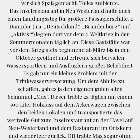
wirklich Spaß gemacht. Tolles Ambiente.
Das Inselrestaurant in Neu Westerland hatte auch
einen Landungssteg für größere Passagierschiffe. 2
Dampfer (u.a. „Deutschland“, „Brandenburg“ und
„Aktivist“) legten dort vor dem 2. Weltkrieg in den
Sommermonaten täglich an. Diese Gaststätte war
vor dem Krieg stets beginnend ab März bis in den
Oktober geöffnet und erfreute sich bei vielen
Wassersportlern und Ausflüglern großer Beliebtheit.
Es gab nur ein kleines Problem mit der
Trinkwasserversorgung. Um dem Abhilfe zu
schaffen, gab es ja den eigenen guten alten
Schimmel „Max“. Dieser trabte 2x täglich mit einem
500 Liter Holzfass auf dem Ackerwagen zwischen
den beiden Lokalen und transportierte das
wertvolle Gut zum Inselrestaurant an der Havel auf
Neu-Westerland und dem Restaurant im Ortskern
und wieder leer zurück. Oft trabte Max sogar ohne